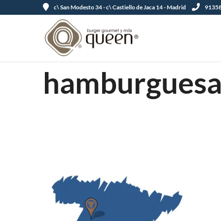
c\ San Modesto 34 - c\ Castiello de Jaca 14 - Madrid
91358
hamburguesa