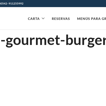
0542- 911255992
CARTA
RESERVAS
MENÚS PARA G
-gourmet-burger