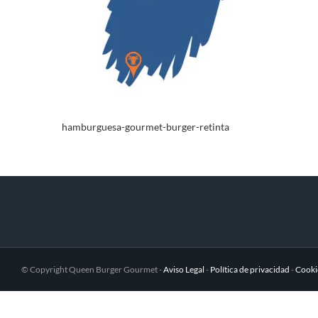
hamburguesa-gourmet-burger-retinta
© Copyright Queen Burger Gourmet -
Aviso Legal
-
Política de privacidad
-
Cooki