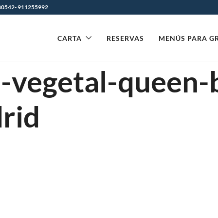
0542- 911255992
CARTA
RESERVAS
MENÚS PARA G
-vegetal-queen-
rid