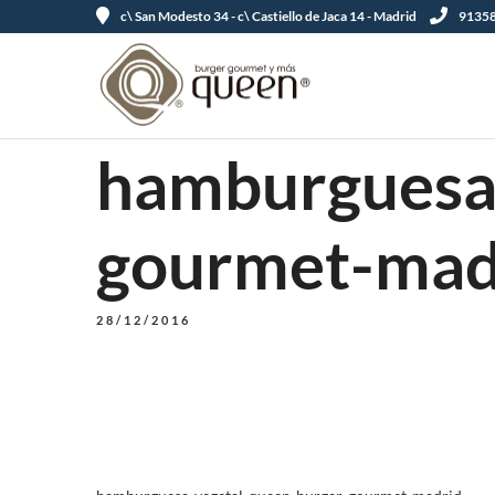
c\ San Modesto 34 - c\ Castiello de Jaca 14 - Madrid
91358
hamburguesa
gourmet-mad
28/12/2016