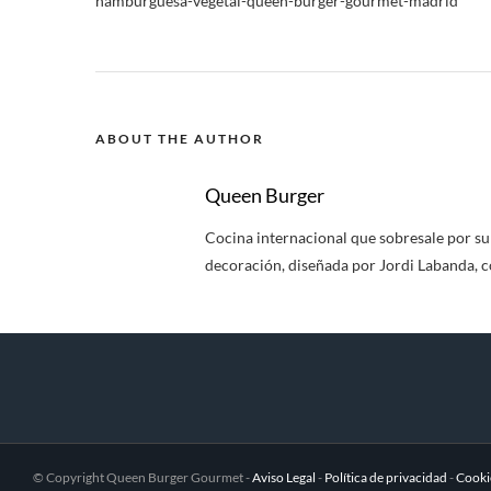
hamburguesa-vegetal-queen-burger-gourmet-madrid
ABOUT THE AUTHOR
Queen Burger
Cocina internacional que sobresale por su v
decoración, diseñada por Jordi Labanda, c
© Copyright Queen Burger Gourmet -
Aviso Legal
-
Política de privacidad
-
Cooki