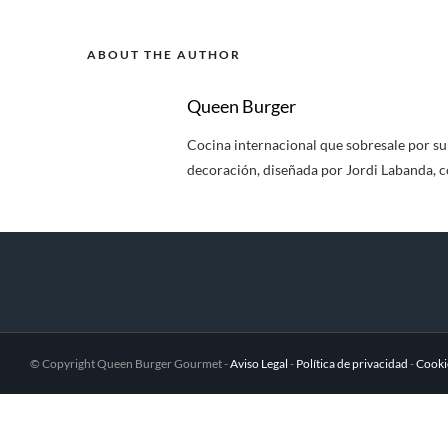
ABOUT THE AUTHOR
Queen Burger
Cocina internacional que sobresale por su v
decoración, diseñada por Jordi Labanda, c
© Copyright Queen Burger Gourmet -
Aviso Legal
-
Política de privacidad
-
Cooki