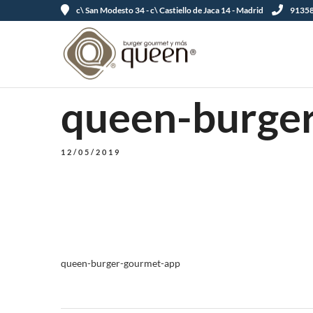
c\ San Modesto 34 - c\ Castiello de Jaca 14 - Madrid
91358
queen-burge
12/05/2019
queen-burger-gourmet-app